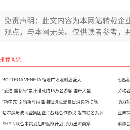
免责声明：此文内容为本网站转载企
观点，与本网无关。仅供读者参考，
推荐阅读
BOTTEGA VENETA 恒隆广场限时店盛大
七匹狼
“爱达·魔都号”累计搭载约15万名游客 国产大型
劳动者
“新中式”引领新时尚 国潮经济点燃夏日消费新动能
助力
哈尔滨与波司登集团签订战略合作协议 发布联名系列
业界
SHEIN联合中策发起IP赋能计划 助力出海商家
消博